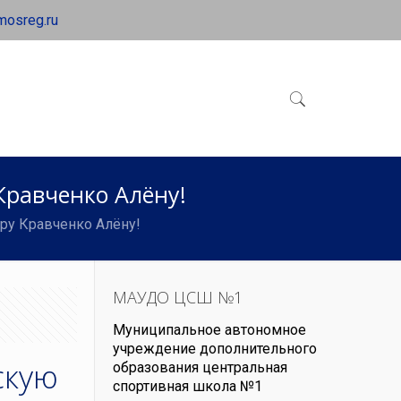
mosreg.ru
Кравченко Алёну!
ру Кравченко Алёну!
МАУДО ЦСШ №1
Муниципальное автономное
учреждение дополнительного
скую
образования центральная
спортивная школа №1