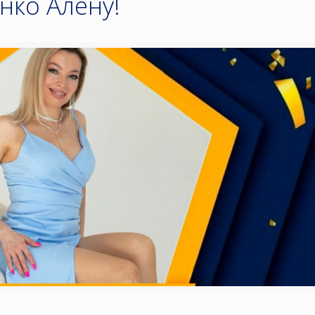
нко Алёну!