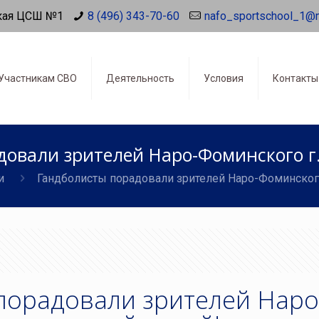
кая ЦСШ №1
8 (496) 343-70-60
nafo_sportschool_1@
Участникам СВО
Деятельность
Условия
Контакты
овали зрителей Наро-Фоминского г.
и
Гандболисты порадовали зрителей Наро-Фоминского 
порадовали зрителей Наро