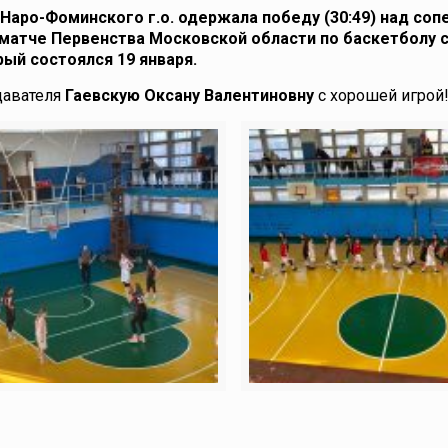
аро-Фоминского г.о. одержала победу (30:49) над соп
 матче Первенства Московской области по баскетболу 
орый состоялся 19 января.
давателя
Гаевскую Оксану Валентиновну
с хорошей игрой