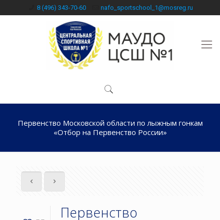
8 (496) 343-70-60
nafo_sportschool_1@mosreg.ru
Первенство Московской области по лыжным гонкам
«Отбор на Первенство России»
Первенство