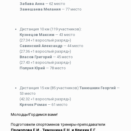
Забава Анна
— 62 место
Замешаева Мелания
— 77 место
Дистанция 10 км (119 участников):
Кузнецов Максим
— 43 место
(27.34 «1 взрослый разряд»)
Савинский Александр
— 44 место
(27.36 «1 взрослый разряд»)
Власов Григорий
— 45 место
(27.43 «1 взрослый разряд»)
Полуня Юрий
— 78 место
Дистанция 15 км (85 участников):
Танюшкин Георгий
—
53 место
(42.32 «1 взрослый разряд»)
Крячек Роман
— 61 место
Молодцы!Гордимся вами!
Подготовили спортсменов тренеры-преподаватели
Прокопова Е.И., Тимошина Е.Н. и Клюхин Е.Г.