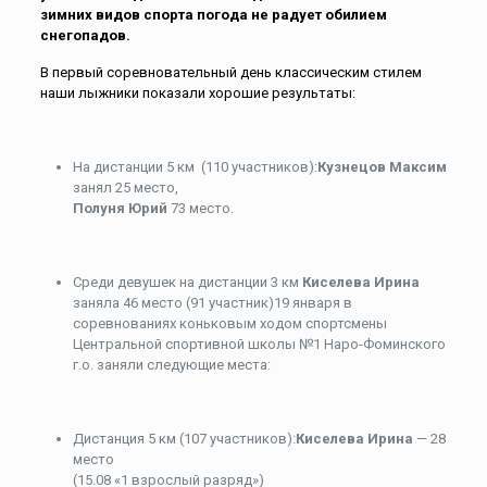
зимних видов спорта погода не радует обилием
снегопадов.
В первый соревновательный день классическим стилем
наши лыжники показали хорошие результаты:
На дистанции 5 км (110 участников):
Кузнецов Максим
занял 25 место,
Полуня Юрий
73 место.
Среди девушек на дистанции 3 км
Киселева Ирина
заняла 46 место (91 участник)19 января в
соревнованиях коньковым ходом спортсмены
Центральной спортивной школы №1 Наро-Фоминского
г.о. заняли следующие места:
Дистанция 5 км (107 участников):
Киселева Ирина
— 28
место
(15.08 «1 взрослый разряд»)