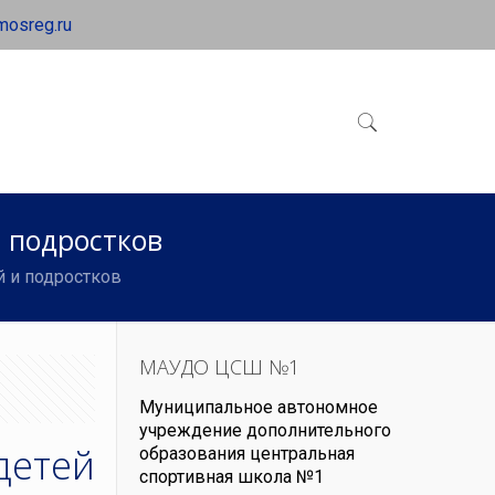
mosreg.ru
 подростков
й и подростков
МАУДО ЦСШ №1
Муниципальное автономное
учреждение дополнительного
детей
образования центральная
спортивная школа №1