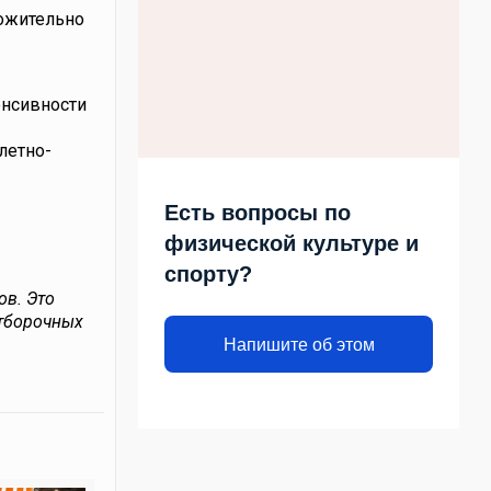
ложительно
енсивности
летно-
Есть вопросы по
физической культуре и
спорту?
ов. Это
отборочных
Напишите об этом