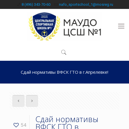
8 (496) 343-70-60
nafo_sportschool_1@mosreg.ru
Сдай нормативы ВФСК ГТО в г.Апрелевке!
Сдай нормативы
ВФСК ГТО в
54