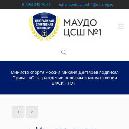
8 (496) 343-70-60
nafo_sportschool_1@mosreg.ru
Министр спорта России Михаил Дегтярёв подписал
Приказ «О награждении золотым знаком отличия
ВФСК ГТО»