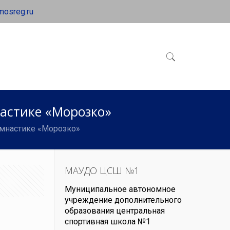
mosreg.ru
астике «Морозко»
имнастике «Морозко»
МАУДО ЦСШ №1
Муниципальное автономное
учреждение дополнительного
образования центральная
спортивная школа №1