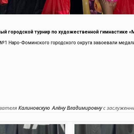
тый городской турнир по художественной гимнастике «
№1 Наро-Фоминского городского округа завоевали медали
авателя
Калиновскую Алёну Владимировну
с заслуженн