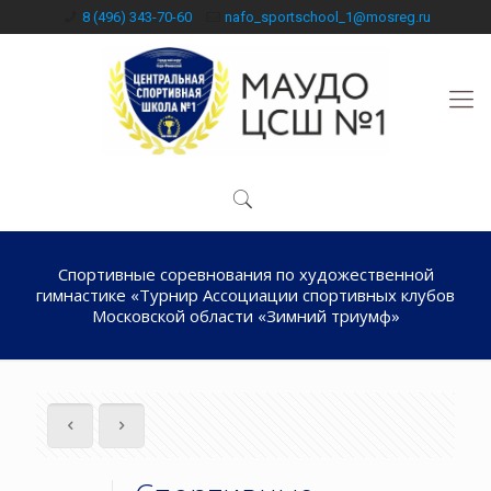
8 (496) 343-70-60
nafo_sportschool_1@mosreg.ru
Спортивные соревнования по художественной
гимнастике «Турнир Ассоциации спортивных клубов
Московской области «Зимний триумф»