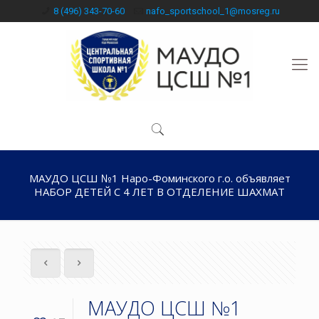
8 (496) 343-70-60
nafo_sportschool_1@mosreg.ru
МАУДО ЦСШ №1 Наро-Фоминского г.о. объявляет
НАБОР ДЕТЕЙ С 4 ЛЕТ В ОТДЕЛЕНИЕ ШАХМАТ
МАУДО ЦСШ №1