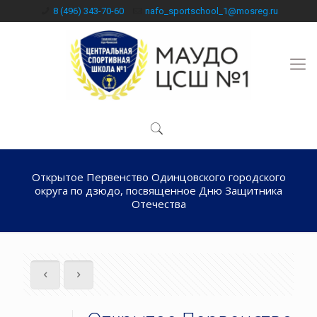
8 (496) 343-70-60
nafo_sportschool_1@mosreg.ru
Открытое Первенство Одинцовского городского
округа по дзюдо, посвященное Дню Защитника
Отечества