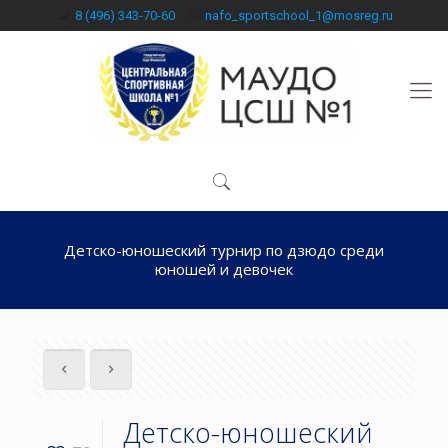
8 (496) 343-70-60
nafo_sportschool_1@mosreg.ru
Детско-юношеский турнир по дзюдо среди
юношей и девочек
Детско-юношеский