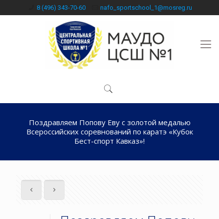
8 (496) 343-70-60
nafo_sportschool_1@mosreg.ru
Поздравляем Попову Еву с золотой медалью
Всероссийских соревнований по каратэ «Кубок
Бест-спорт Кавказ»!