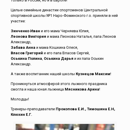
только в России, но и в Европе!
Целые семейные династии спортсменов Центральной
спортивной школы №1 Наро-Фоминского г.о. приняли в ней
участие:
Зинченко Иван
и его мама Черняева Юлия,
Леонова Виктория
и мама Леонова Наталья, папа Леонов
Александр,
Забава Анна
и мама Кошкина Олеся,
Власов Григорий
и его папа Власов Сергей,
Оськина Полина
,
Оськина Дарья
и их папа Оськин
Александр.
А также воспитанник нашей школы
Кузнецов Максим
!
Проникнуться атмосферой этого лыжного праздника
смогла и наша юная лыжница
Мясникова Арина
!
Молодцы!
Тренеры-преподаватели
Прокопова Е.И., Тимошина Е.Н,
Клюхин Е.Г.