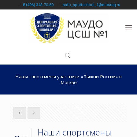
8 (496) 343-70-60
nafo_sportschool_1@mosreg.ru
Наши спортсмены участники «Лыжни России» в
Москве
Наши спортсмены