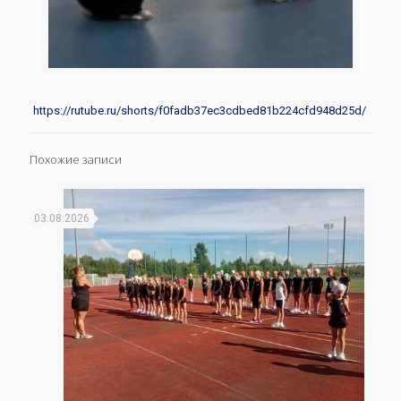
https://rutube.ru/shorts/f0fadb37ec3cdbed81b224cfd948d25d/
Похожие записи
03.08.2026