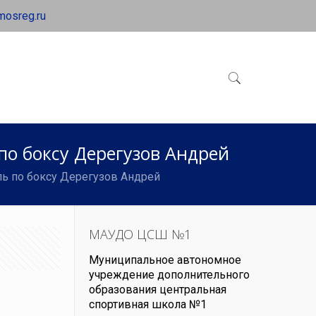
mosreg.ru
по боксу Дерегузов Андрей
ль по боксу Дерегузов Андрей
МАУДО ЦСШ №1
Муниципальное автономное
учреждение дополнительного
образования центральная
спортивная школа №1