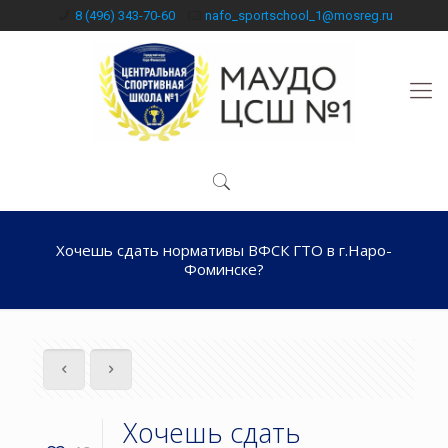
8 (496) 343-70-60
nafo_sportschool_1@mosreg.ru
Хочешь сдать нормативы ВФСК ГТО в г.Наро-
Фоминске?
Хочешь сдать