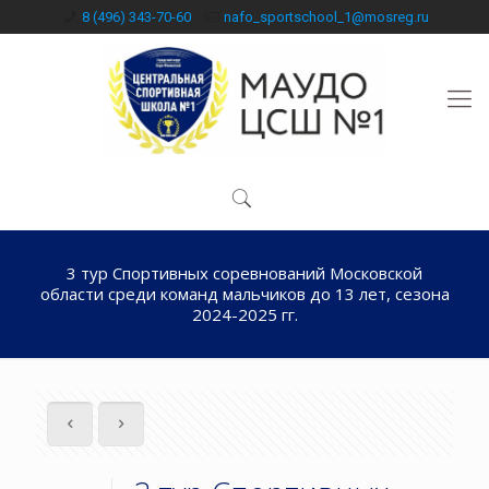
8 (496) 343-70-60
nafo_sportschool_1@mosreg.ru
3 тур Спортивных соревнований Московской
области среди команд мальчиков до 13 лет, сезона
2024-2025 гг.