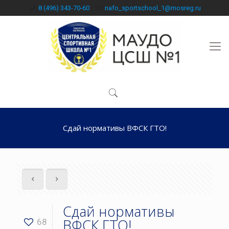
8 (496) 343-70-60
nafo_sportschool_1@mosreg.ru
Сдай нормативы ВФСК ГТО!
Сдай нормативы
ВФСК ГТО!
68