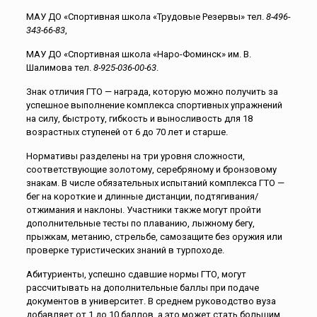
МАУ ДО «Спортивная школа «Трудовые Резервы» тел.
8-496-
343-66-83
,
МАУ ДО «Спортивная школа «Наро-Фоминск» им. В.
Шалимова тел.
8-925-036-00-63
.
Знак отличия ГТО — награда, которую можно получить за
успешное выполнение комплекса спортивных упражнений
на силу, быстроту, гибкость и выносливость для 18
возрастных ступеней от 6 до 70 лет и старше.
Нормативы разделены на три уровня сложности,
соответствующие золотому, серебряному и бронзовому
знакам. В числе обязательных испытаний комплекса ГТО —
бег на короткие и длинные дистанции, подтягивания/
отжимания и наклоны. Участники также могут пройти
дополнительные тесты по плаванию, лыжному бегу,
прыжкам, метанию, стрельбе, самозащите без оружия или
проверке туристических знаний в турпоходе.
Абитуриенты, успешно сдавшие нормы ГТО, могут
рассчитывать на дополнительные баллы при подаче
документов в университет. В среднем руководство вуза
добавляет от 1 до 10 баллов, а это может стать большим