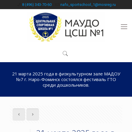
8 (496) 343-70-60
nafo_sportschool_1@mosreg.ru
21 марта 2025 года в физкультурном зале МАДОУ
№7 г. Наро-Фоминск состоялся фестиваль ГТО
среди дошкольников.