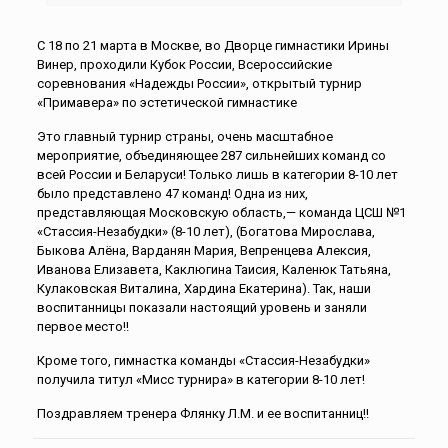
С 18 по 21 марта в Москве, во Дворце гимнастики Ирины
Винер, проходили Кубок России, Всероссийские
соревнования «Надежды России», открытый турнир
«Примавера» по эстетической гимнастике
Это главный турнир страны, очень масштабное
мероприятие, объединяющее 287 сильнейших команд со
всей России и Беларуси! Только лишь в категории 8-10 лет
было представлено 47 команд! Одна из них,
представляющая Московскую область,— команда ЦСШ №1
«Стассия-Незабудки» (8-10 лет), (Богатова Мирослава,
Быкова Алëна, Варданян Мария, Вепренцева Алексия,
Иванова Елизавета, Каклюгина Таисия, Каленюк Татьяна,
Кулаковская Виталина, Хардина Екатерина). Так, наши
воспитанницы показали настоящий уровень и заняли
первое место!!
Кроме того, гимнастка команды «Стассия-Незабудки»
получила титул «Мисс турнира» в категории 8-10 лет!
Поздравляем тренера Флянку Л.М. и ее воспитанниц!!