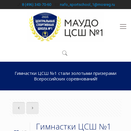
8 (496) 343-70-60
nafo_sportschool_1@mosreg.ru
Гимнастки ЦСШ №1 стали золотыми призерами
Всероссийских соревнований!
Гимнастки ЦСШ №1