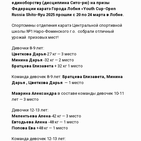
единоборству (дисциплина Сито-рю) на призы
Федерации каратэ Города Лобня «Youth Cup-Open
Russia Shito-Ryu 2025 прошли с 20 по 24 марта в Лобне.
Спортсмены отделения каратэ Центральной спортивной
школы №1 Наро-Фоминского г.о. собрали отличный
урожай призовых мест!
Девочки 8-9 лет:
Цветкова Дарья
-27 кг — 3 место
Минина Дарья
-32 кг — 2 место
Братцева Елизавета
+ 32 кг 1 место
Команда девочек 8-9 лет:
Братцева Елизавета, Минина
Дарья , Цветкова Дарья
— 1 место
Маврина Александра
в составе команды девочек 10-11
лет — 3 место
Девочки 12-13 лет:
Мелентьева Алена
-42 кг — 3 место
Евтодьева Алена
-48 кг — 1 место
Попова Ева
+48 кг — 1 место
Команда девочек 12-13 лет: