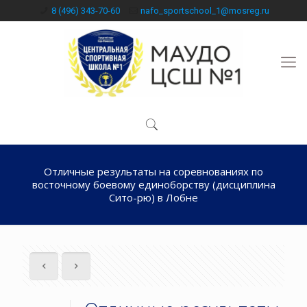
8 (496) 343-70-60
nafo_sportschool_1@mosreg.ru
Отличные результаты на соревнованиях по
восточному боевому единоборству (дисциплина
Сито-рю) в Лобне