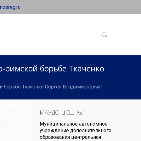
mosreg.ru
о-римской борьбе Ткаченко
й борьбе Ткаченко Сергея Владимировича!
МАУДО ЦСШ №1
Муниципальное автономное
учреждение дополнительного
образования центральная