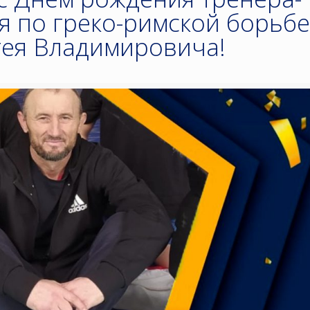
я по греко-римской борьб
гея Владимировича!