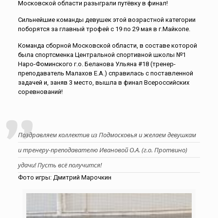
Московской области разыграли путёвку в финал!
Сильнейшие команды девушек этой возрастной категории
поборятся за главный трофей с 19 по 29 мая в г.Майкопе.
Команда сборной Московской области, в составе которой
была спортсменка Центральной спортивной школы №1
Наро-Фоминского г.о. Беланова Ульяна #18 (тренер-
преподаватель Малахов Е.А.) справилась с поставленной
задачей и, заняв 3 место, вышла в финал Всероссийских
соревнований!
Поздравляем коллектив из Подмосковья и желаем девушкам
и тренеру-преподавателю Ивановой О.А. (г.о. Протвино)
удачи! Пусть всё получится!
Фото игры: Дмитрий Марочкин