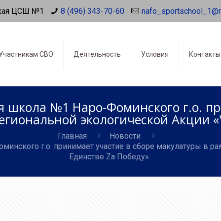
кая ЦСШ №1
8 (496) 343-70-60
nafo_sportschool_1@
Участникам СВО
Деятельность
Условия
Контакты
 школа №1 Наро-Фоминского г.о. пр
егиональной экологической Акции «
Главная
Новости
минского г.о. принимает участие в сборе макулатуры в ра
Единстве Za Победу».