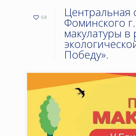
Центральная 
68
Фоминского г.
макулатуры в
экологической
Победу».