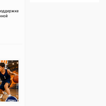
поддержке
нной