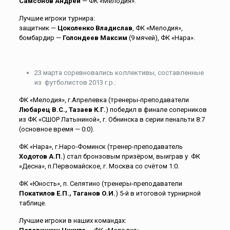
Самсонов Андрей
— ФК «Мелодия».
Лучшие игроки турнира:
защитник —
Цоколенко Владислав
, ФК «Мелодия»,
бомбардир —
Голондеев Максим
(9 мячей), ФК «Нара».
23 марта соревновались коллективы, составленные
из футболистов 2013 г.р.:
ФК «Мелодия», г.Апрелевка (тренеры-преподаватели
Любарец В.С., Тазаев К.Г.
) победил в финале соперников
из ФК «СШОР Латыниной», г. Обнинска в серии пенальти 8:7
(основное время — 0:0).
ФК «Нара», г.Наро-Фоминск (тренер-преподаватель
Ходотов А.П.
) стал бронзовым призёром, выиграв у ФК
«Десна», п.Первомайское, г. Москва со счётом 1:0.
ФК «Юность», п. Селятино (тренеры-преподаватели
Покатилов Е.П., Таганов О.И.
) 5-й в итоговой турнирной
таблице.
Лучшие игроки в наших командах: