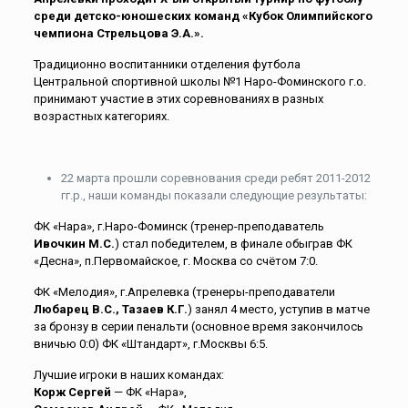
среди детско-юношеских команд «Кубок Олимпийского
чемпиона Стрельцова Э.А.».
Традиционно воспитанники отделения футбола
Центральной спортивной школы №1 Наро-Фоминского г.о.
принимают участие в этих соревнованиях в разных
возрастных категориях.
22 марта прошли соревнования среди ребят 2011-2012
гг.р., наши команды показали следующие результаты:
ФК «Нара», г.Наро-Фоминск (тренер-преподаватель
Ивочкин М.С.
) стал победителем, в финале обыграв ФК
«Десна», п.Первомайское, г. Москва со счётом 7:0.
ФК «Мелодия», г.Апрелевка (тренеры-преподаватели
Любарец В.С., Тазаев К.Г.
) занял 4 место, уступив в матче
за бронзу в серии пенальти (основное время закончилось
вничью 0:0) ФК «Штандарт», г.Москвы 6:5.
Лучшие игроки в наших командах:
Корж Сергей
— ФК «Нара»,