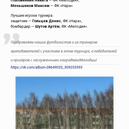
Половинкин Никита
— ФК «Мелодия»,
Меньшиков Максим
— ФК «Нара».
Лучшие игроки турнира:
защитник —
Гольцев Денис
, ФК «Нара»,
бомбардир —
Шутов Артём
, ФК «Мелодия».
Поздравляем наших футболистов и их тренеров-
преподавателей с участием в этом турнире, а победителей
и призёров с заслуженными наградами!Молодцы!
https://vk.com/album-28649033_309253593