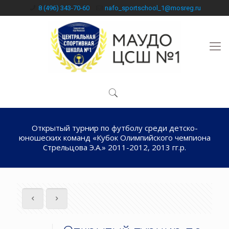
8 (496) 343-70-60
nafo_sportschool_1@mosreg.ru
Открытый турнир по футболу среди детско-
юношеских команд «Кубок Олимпийского чемпиона
Стрельцова Э.А.» 2011-2012, 2013 гг.р.