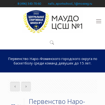
8 (496) 343-70-60
nafo_sportschool_1@mosreg.ru
Первенство Наро-Фоминского городского округа по
баскетболу среди команд девушек до 15 лет.
Первенство Наро-