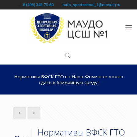
8 (496) 343-70-60
nafo_sportschool_1@mosreg.ru
Нормативы ВФСК ГТО в г.Наро-Фоминске можно
сдать в ближайшую среду!
Нормативы ВФСК ГТО