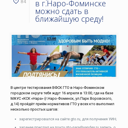
в г.Наро-Фоминске
84
можно сдать в
ближайшую среду!
В центре тестирования ВФСК ГТО в Наро-Фоминском
городском округе тебя ждут 16 апреля в 13:00, где на базе
МАУС «КСК «Нара» (г.Наро-Фоминск, ул.Парк Воровского,
д.14) пройдёт приём нормативов ГТО у всех кто выполнил
несколько простых шагов:
зарегистрировался на сайте gto.ru, для получения УИН;
заранее прислал на почту gto-nara@yandex.ru запись, о