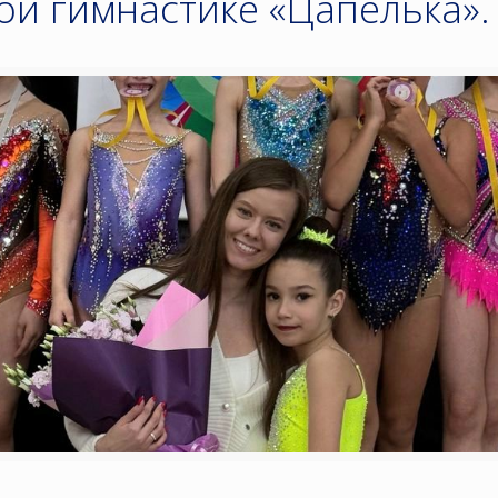
ой гимнастике «Цапелька».