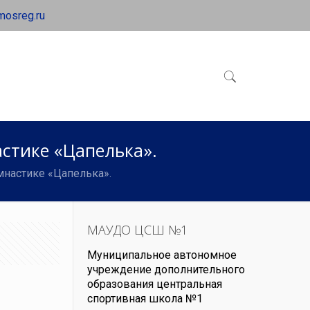
mosreg.ru
стике «Цапелька».
мнастике «Цапелька».
МАУДО ЦСШ №1
Муниципальное автономное
учреждение дополнительного
образования центральная
спортивная школа №1