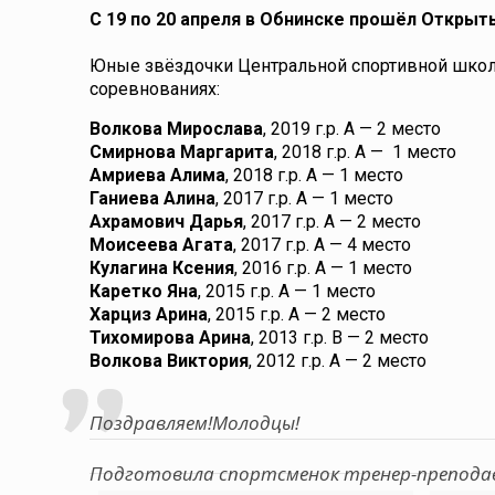
С 19 по 20 апреля в Обнинске прошёл Открыт
Юные звёздочки Центральной спортивной школы
соревнованиях:
Волкова Мирослава
, 2019 г.р. А — 2 место
Смирнова Маргарита
, 2018 г.р. А — 1 место
Амриева Алима
, 2018 г.р. А — 1 место
Ганиева Алина
, 2017 г.р. А — 1 место
Ахрамович Дарья
, 2017 г.р. А — 2 место
Моисеева Агата
, 2017 г.р. А — 4 место
Кулагина Ксения
, 2016 г.р. А — 1 место
Каретко Яна
, 2015 г.р. А — 1 место
Харциз Арина
, 2015 г.р. А — 2 место
Тихомирова Арина
, 2013 г.р. В — 2 место
Волкова Виктория
, 2012 г.р. А — 2 место
Поздравляем!Молодцы!
Подготовила спортсменок тренер-препод