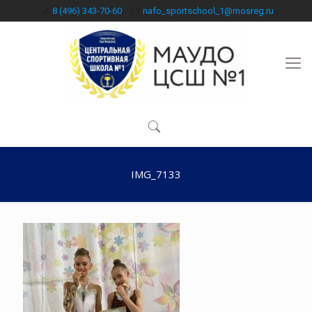
8 (496) 343-70-60
nafo_sportschool_1@mosreg.ru
IMG_7133