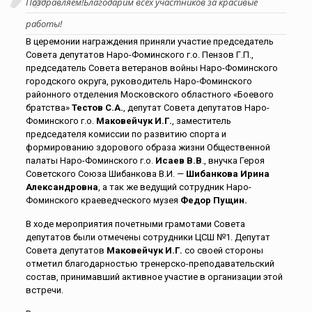
Поздравляем!Благодарим всех участников за красивые
работы!
В церемонии награждения приняли участие председатель
Совета депутатов Наро-Фоминского г.о. Пензов Г.П.,
председатель Совета ветеранов войны Наро-Фоминского
городского округа, руководитель Наро-Фоминского
районного отделения Московского областного «Боевого
братства»
Тестов С.А.
, депутат Совета депутатов Наро-
Фоминского г.о.
Маковейчук И.Г.
, заместитель
председателя комиссии по развитию спорта и
формированию здорового образа жизни Общественной
палаты Наро-Фоминского г.о.
Исаев В.В
., внучка Героя
Советского Союза Шибанкова В.И. —
Шибанкова Ирина
Александровна
, а так же ведущий сотрудник Наро-
Фоминского краеведческого музея
Федор Пущин.
В ходе мероприятия почетными грамотами Совета
депутатов были отмечены сотрудники ЦСШ №1. Депутат
Совета депутатов
Маковейчук И.Г.
со своей стороны
отметил благодарностью тренерско-преподавательский
состав, принимавший активное участие в организации этой
встречи.