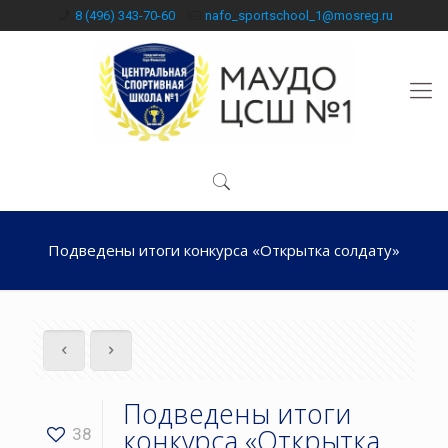
8 (496) 343-70-60
nafo_sportschool_1@mosreg.ru
Подведены итоги конкурса «Открытка солдату»
Подведены итоги
конкурса «Открытка
38