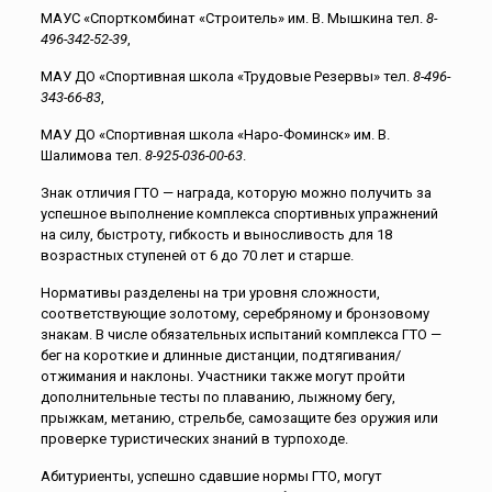
МАУС «Спорткомбинат «Строитель» им. В. Мышкина тел.
8-
496-342-52-39
,
МАУ ДО «Спортивная школа «Трудовые Резервы» тел.
8-496-
343-66-83
,
МАУ ДО «Спортивная школа «Наро-Фоминск» им. В.
Шалимова тел.
8-925-036-00-63
.
Знак отличия ГТО — награда, которую можно получить за
успешное выполнение комплекса спортивных упражнений
на силу, быстроту, гибкость и выносливость для 18
возрастных ступеней от 6 до 70 лет и старше.
Нормативы разделены на три уровня сложности,
соответствующие золотому, серебряному и бронзовому
знакам. В числе обязательных испытаний комплекса ГТО —
бег на короткие и длинные дистанции, подтягивания/
отжимания и наклоны. Участники также могут пройти
дополнительные тесты по плаванию, лыжному бегу,
прыжкам, метанию, стрельбе, самозащите без оружия или
проверке туристических знаний в турпоходе.
Абитуриенты, успешно сдавшие нормы ГТО, могут