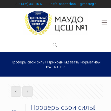
8 (496) 343-70-60
nafo_sportschool_1@mosreg.ru
Проверь свои силы! Приходи мдавать нормативы
ВФСК ГТО!
Проверь свои силы!