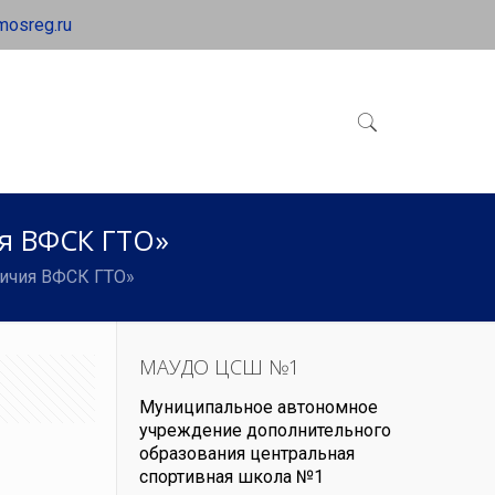
mosreg.ru
я ВФСК ГТО»
личия ВФСК ГТО»
МАУДО ЦСШ №1
Муниципальное автономное
учреждение дополнительного
образования центральная
спортивная школа №1