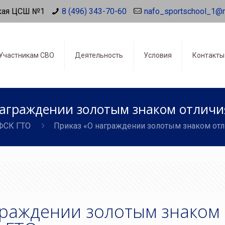
кая ЦСШ №1
8 (496) 343-70-60
nafo_sportschool_1@
Участникам СВО
Деятельность
Условия
Контакты
награждении золотым знаком отличи
ФСК ГТО
Приказ «О награждении золотым знаком от
граждении золотым знаком