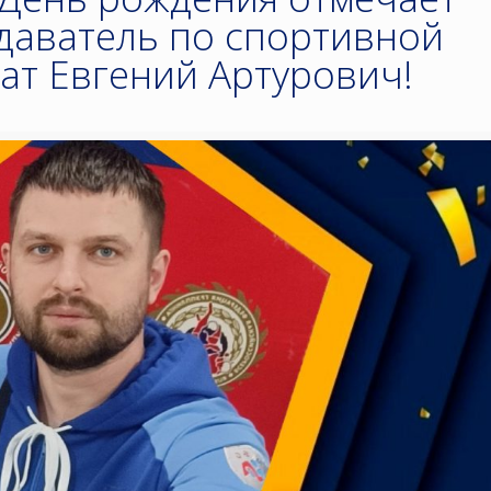
даватель по спортивной
ат Евгений Артурович!