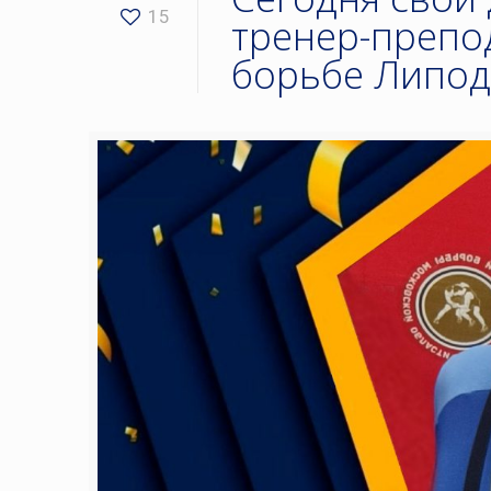
15
тренер-препо
борьбе Липод