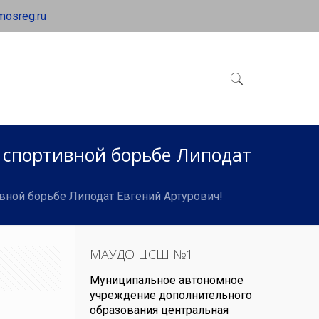
mosreg.ru
о спортивной борьбе Липодат
ивной борьбе Липодат Евгений Артурович!
МАУДО ЦСШ №1
Муниципальное автономное
учреждение дополнительного
образования центральная