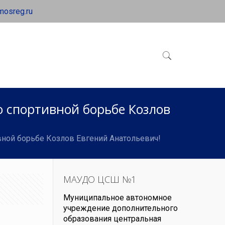
mosreg.ru
о спортивной борьбе Козлов
вной борьбе Козлов Евгений Анатольевич!
МАУДО ЦСШ №1
Муниципальное автономное
учреждение дополнительного
образования центральная