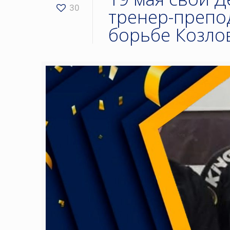
30
тренер-препо
борьбе Козло