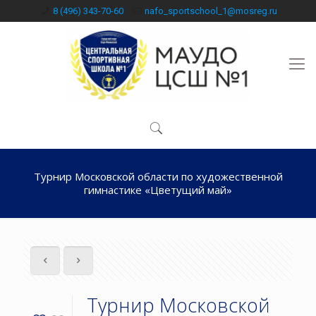
8 (496) 343-70-60
nafo_sportschool_1@mosreg.ru
Турнир Московской области по художественной
гимнастике «Цветущий май»
Турнир Московской