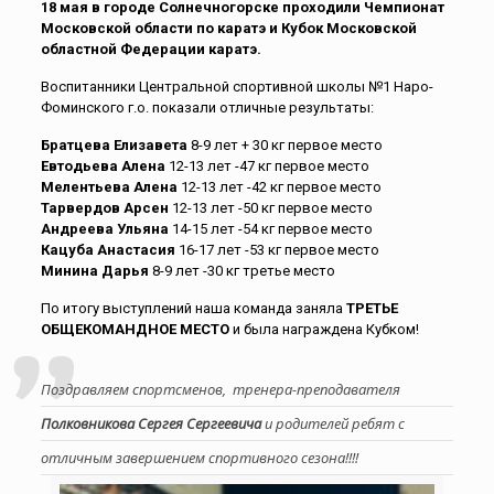
18 мая в городе Солнечногорске проходили Чемпионат
Московской области по каратэ и Кубок Московской
областной Федерации каратэ.
Воспитанники Центральной спортивной школы №1 Наро-
Фоминского г.о. показали отличные результаты:
Братцева Елизавета
8-9 лет + 30 кг первое место
Евтодьева Алена
12-13 лет -47 кг первое место
Мелентьева Алена
12-13 лет -42 кг первое место
Тарвердов Арсен
12-13 лет -50 кг первое место
Андреева Ульяна
14-15 лет -54 кг первое место
Кацуба Анастасия
16-17 лет -53 кг первое место
Минина Дарья
8-9 лет -30 кг третье место
По итогу выступлений наша команда заняла
ТРЕТЬЕ
ОБЩЕКОМАНДНОЕ МЕСТО
и была награждена Кубком!
Поздравляем спортсменов, тренера-преподавателя
Полковникова Сергея Сергеевича
и родителей ребят с
отличным завершением спортивного сезона!!!!