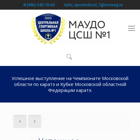
8 (496) 343-70-60
nafo_sportschool_1@mosreg.ru
Успешное выступление на Чемпионате Московской
области по каратэ и Кубке Московской областной
Федерации каратэ.