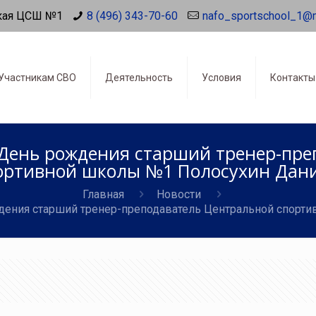
кая ЦСШ №1
8 (496) 343-70-60
nafo_sportschool_1@
Участникам СВО
Деятельность
Условия
Контакты
 День рождения старший тренер-пр
ортивной школы №1 Полосухин Дан
Главная
Новости
ждения старший тренер-преподаватель Центральной спорт