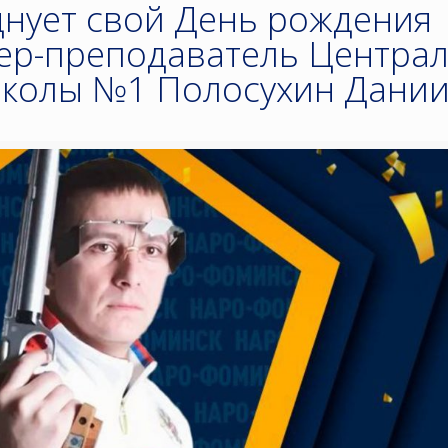
днует свой День рождения
ер-преподаватель Центра
колы №1 Полосухин Дани