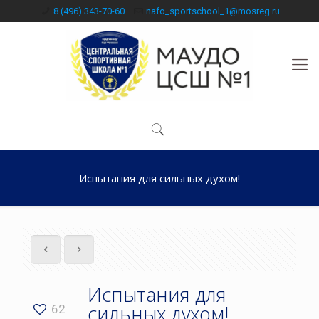
8 (496) 343-70-60
nafo_sportschool_1@mosreg.ru
Испытания для сильных духом!
Испытания для
сильных духом!
62