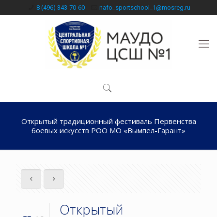
8 (496) 343-70-60
nafo_sportschool_1@mosreg.ru
Открытый традиционный фестиваль Первенства
боевых искусств РОО МО «Вымпел-Гарант»
Открытый