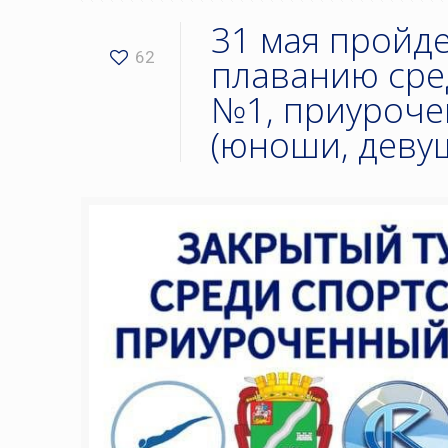
31 мая пройд
62
плаванию ср
№1, приуроче
(юноши, девуш