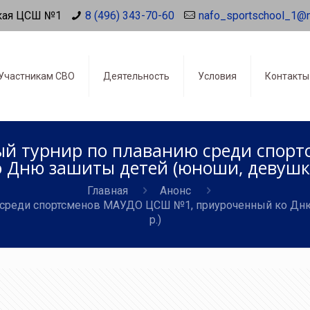
кая ЦСШ №1
8 (496) 343-70-60
nafo_sportschool_1@
Участникам СВО
Деятельность
Условия
Контакты
ый турнир по плаванию среди спо
Дню зашиты детей (юноши, девушки 
Главная
Анонс
 среди спортсменов МАУДО ЦСШ №1, приуроченный ко Дню
р.)