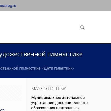
mosreg.ru
художественной гимнастике
ественной гимнастике «Дети галактики»
МАУДО ЦСШ №1
Муниципальное автономное
учреждение дополнительного
о.
образования центральная