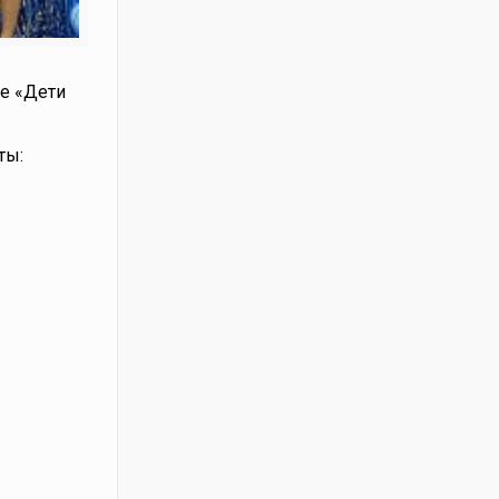
ке «Дети
ты: