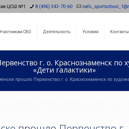
кая ЦСШ №1
8 (496) 343-70-60
nafo_sportschool_1@
Участникам СВО
Деятельность
Условия
Контакты
ервенство г. о. Краснознаменск по 
«Дети галактики»
енске прошло Первенство г. о. Краснознаменск по худож
ске прошло Первенство г. 