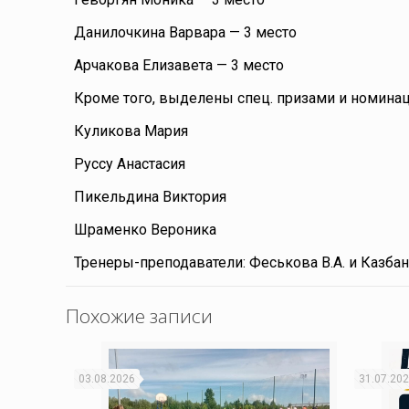
Данилочкина Варвара — 3 место
Арчакова Елизавета — 3 место
Кроме того, выделены спец. призами и номина
Куликова Мария
Руссу Анастасия
Пикельдина Виктория
Шраменко Вероника
Тренеры-преподаватели: Феськова В.А. и Казбан
Похожие записи
03.08.2026
31.07.20