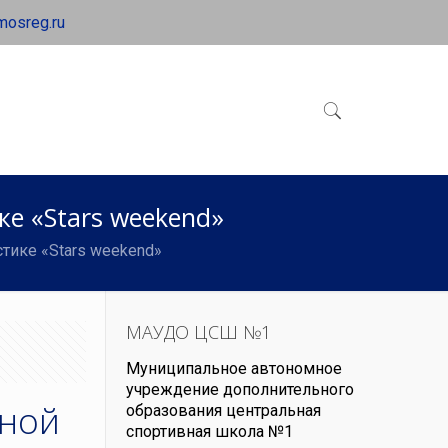
mosreg.ru
е «Stars weekend»
тике «Stars weekend»
МАУДО ЦСШ №1
Муниципальное автономное
учреждение дополнительного
нной
образования центральная
спортивная школа №1