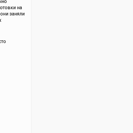
чно
отовки на
 они заняли
:
сто