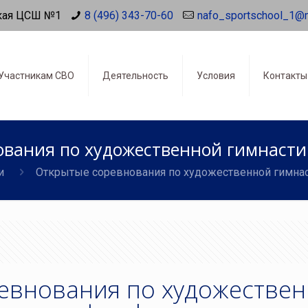
кая ЦСШ №1
8 (496) 343-70-60
nafo_sportschool_1@
Участникам СВО
Деятельность
Условия
Контакты
вания по художественной гимнастик
и
Открытые соревнования по художественной гимнас
евнования по художестве