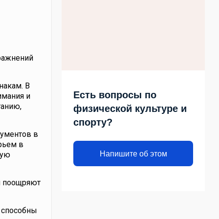
пражнений
накам. В
Есть вопросы по
имания и
танию,
физической культуре и
спорту?
кументов в
рьем в
Напишите об этом
ную
и поощряют
и способны