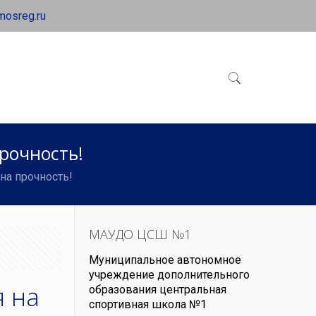
mosreg.ru
рочность!
на прочность!
МАУДО ЦСШ №1
Муниципальное автономное
учреждение дополнительного
 на
образования центральная
спортивная школа №1