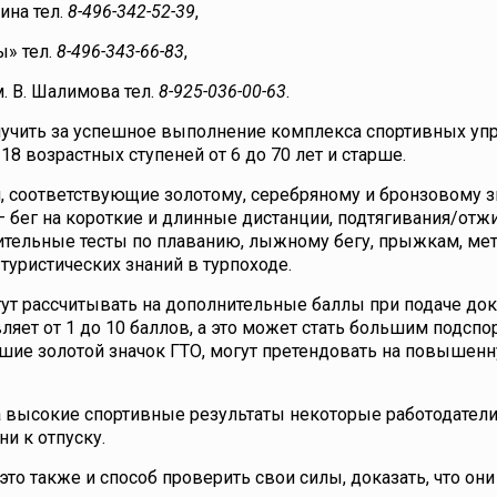
ина тел.
8-496-342-52-39
,
» тел.
8-496-343-66-83
,
 В. Шалимова тел.
8-925-036-00-63
.
олучить за успешное выполнение комплекса спортивных у
18 возрастных ступеней от 6 до 70 лет и старше.
, соответствующие золотому, серебряному и бронзовому з
 бег на короткие и длинные дистанции, подтягивания/отж
нительные тесты по плаванию, лыжному бегу, прыжкам, ме
туристических знаний в турпоходе.
ут рассчитывать на дополнительные баллы при подаче до
ляет от 1 до 10 баллов, а это может стать большим подспо
вшие золотой значок ГТО, могут претендовать на повышен
а высокие спортивные результаты некоторые работодател
и к отпуску.
это также и способ проверить свои силы, доказать, что он