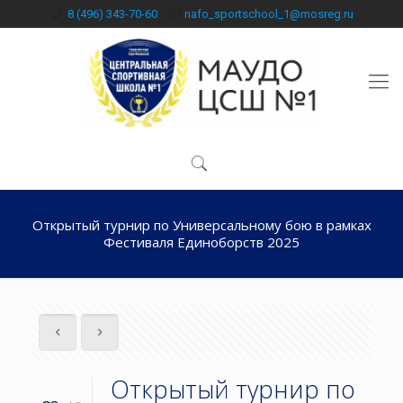
8 (496) 343-70-60
nafo_sportschool_1@mosreg.ru
Открытый турнир по Универсальному бою в рамках
Фестиваля Единоборств 2025
Открытый турнир по