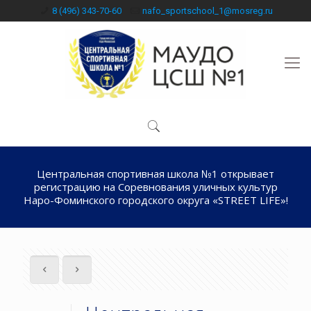
8 (496) 343-70-60
nafo_sportschool_1@mosreg.ru
Центральная спортивная школа №1 открывает
регистрацию на Соревнования уличных культур
Наро-Фоминского городского округа «STREET LIFE»!