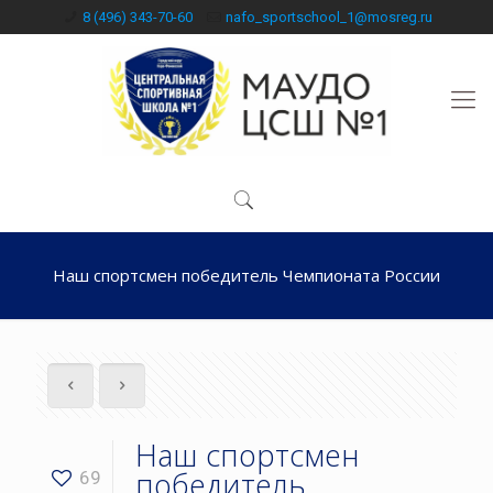
8 (496) 343-70-60
nafo_sportschool_1@mosreg.ru
Наш спортсмен победитель Чемпионата России
Наш спортсмен
победитель
69