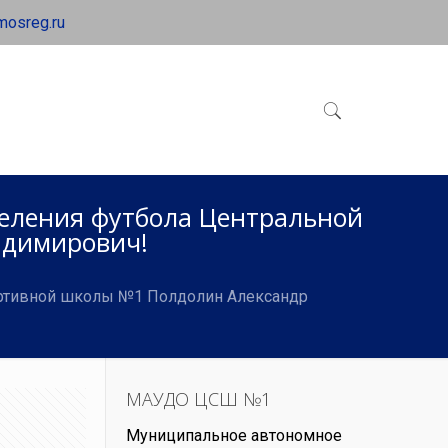
mosreg.ru
деления футбола Центральной
адимирович!
портивной школы №1 Полдолин Александр
МАУДО ЦСШ №1
Муниципальное автономное