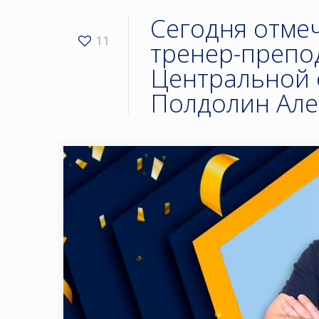
Сегодня отме
11
тренер-препо
Центральной
Полдолин Але