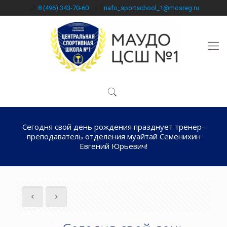
8 (496) 343-70-60
nafo_sportschool_1@mosreg.ru
Сегодня свой день рождения празднует тренер-
преподаватель отделения муайтай Семенихин
Евгений Юрьевич!