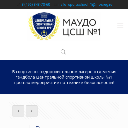
8 (496) 343-70-60
nafo_sportschool_1@mosreg.ru
В спортивно-оздоровительном лагере отделения
гандбола Центральной спортивной школы №1
прошло мероприятие по технике безопасности!